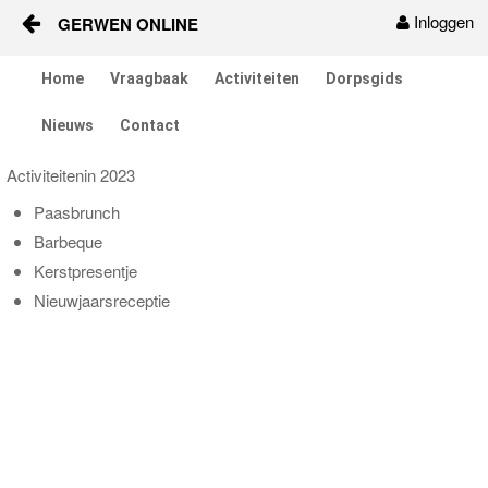
Inloggen
GERWEN ONLINE
Naar content
Home
Vraagbaak
Activiteiten
Dorpsgids
Home
Nieuws
Contact
Vraagbaak
Activiteitenin 2023
Activiteiten
Paasbrunch
Barbeque
Dorpsgids
Kerstpresentje
Nieuwjaarsreceptie
Nieuws
Contact
Berichten en verhalen
Groepen