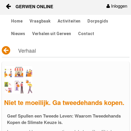
Inloggen
GERWEN ONLINE
Naar content
Home
Vraagbaak
Activiteiten
Dorpsgids
Home
Nieuws
Verhalen uit Gerwen
Contact
Vraagbaak
Verhaal
Activiteiten
Dorpsgids
Nieuws
Contact
Niet te moeilijk. Ga tweedehands kopen.
Berichten en verhalen
Geef Spullen een Tweede Leven: Waarom Tweedehands
Kopen de Slimste Keuze is.
Groepen