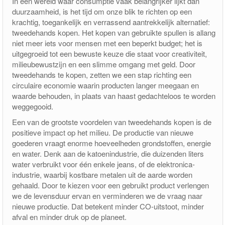
In een wereld waar consumptie vaak belangrijker lijkt dan
duurzaamheid, is het tijd om onze blik te richten op een
pakketfraude
krachtig, toegankelijk en verrassend aantrekkelijk alternatief:
tweedehands kopen. Het kopen van gebruikte spullen is allang
niet meer iets voor mensen met een beperkt budget; het is
uitgegroeid tot een bewuste keuze die staat voor creativiteit,
milieubewustzijn en een slimme omgang met geld. Door
tweedehands te kopen, zetten we een stap richting een
circulaire economie waarin producten langer meegaan en
waarde behouden, in plaats van haast gedachteloos te worden
weggegooid.
Een van de grootste voordelen van tweedehands kopen is de
positieve impact op het milieu. De productie van nieuwe
goederen vraagt enorme hoeveelheden grondstoffen, energie
en water. Denk aan de katoenindustrie, die duizenden liters
water verbruikt voor één enkele jeans, of de elektronica-
industrie, waarbij kostbare metalen uit de aarde worden
gehaald. Door te kiezen voor een gebruikt product verlengen
we de levensduur ervan en verminderen we de vraag naar
nieuwe productie. Dat betekent minder CO-uitstoot, minder
afval en minder druk op de planeet.