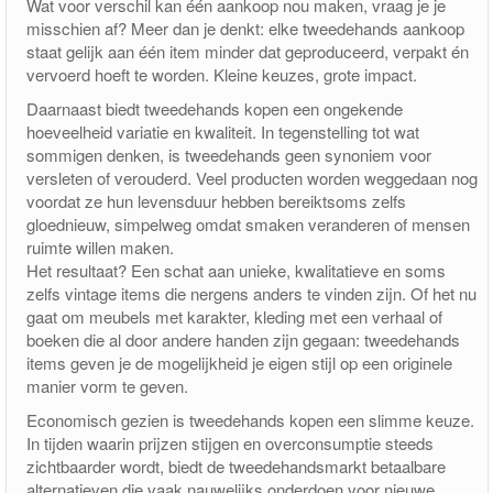
Wat voor verschil kan één aankoop nou maken, vraag je je
misschien af? Meer dan je denkt: elke tweedehands aankoop
staat gelijk aan één item minder dat geproduceerd, verpakt én
vervoerd hoeft te worden. Kleine keuzes, grote impact.
Daarnaast biedt tweedehands kopen een ongekende
hoeveelheid variatie en kwaliteit. In tegenstelling tot wat
sommigen denken, is tweedehands geen synoniem voor
versleten of verouderd. Veel producten worden weggedaan nog
voordat ze hun levensduur hebben bereiktsoms zelfs
gloednieuw, simpelweg omdat smaken veranderen of mensen
ruimte willen maken.
Het resultaat? Een schat aan unieke, kwalitatieve en soms
zelfs vintage items die nergens anders te vinden zijn. Of het nu
gaat om meubels met karakter, kleding met een verhaal of
boeken die al door andere handen zijn gegaan: tweedehands
items geven je de mogelijkheid je eigen stijl op een originele
manier vorm te geven.
Economisch gezien is tweedehands kopen een slimme keuze.
In tijden waarin prijzen stijgen en overconsumptie steeds
zichtbaarder wordt, biedt de tweedehandsmarkt betaalbare
alternatieven die vaak nauwelijks onderdoen voor nieuwe