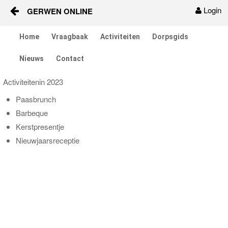
Login
GERWEN ONLINE
Skip to Content
Home
Vraagbaak
Activiteiten
Dorpsgids
Home
Nieuws
Contact
Vraagbaak
Activiteitenin 2023
Activiteiten
Paasbrunch
Barbeque
Dorpsgids
Kerstpresentje
Nieuwjaarsreceptie
Nieuws
Contact
Berichten en verhalen
Groepen