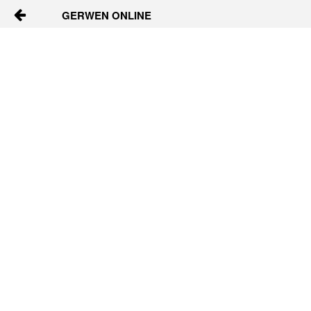
GERWEN ONLINE
Skip to Content
Home
Vraagbaak
Activiteiten
Dorpsgids
Nieuws
Contact
Berichten en verhalen
Groepen