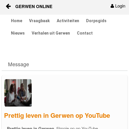
Login
GERWEN ONLINE
Skip to Content
Home
Vraagbaak
Activiteiten
Dorpsgids
Home
Nieuws
Verhalen uit Gerwen
Contact
Vraagbaak
Activiteiten
Message
Dorpsgids
Nieuws
Contact
Berichten en verhalen
Prettig leven in Gerwen op YouTube
Groepen
Prettig leven in Gerwen
, filmpje op op YouTube.