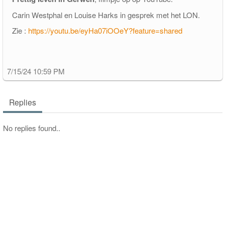
Carin Westphal en Louise Harks in gesprek met het LON.
pakketfraude
Zie :
https://youtu.be/eyHa07iOOeY?feature=shared
7/15/24 10:59 PM
Replies
No replies found..