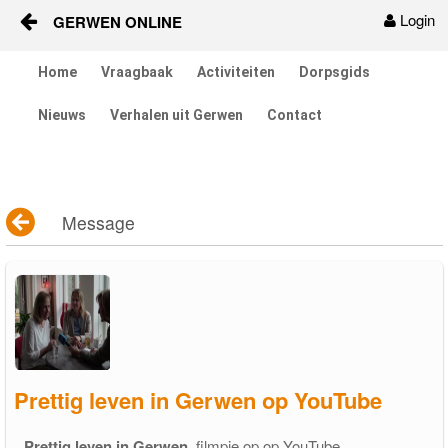
Login
GERWEN ONLINE
Skip to Content
Home
Vraagbaak
Activiteiten
Dorpsgids
Home
Nieuws
Verhalen uit Gerwen
Contact
Vraagbaak
Activiteiten
Message
Dorpsgids
Nieuws
Contact
Berichten en verhalen
Prettig leven in Gerwen op YouTube
Groepen
Prettig leven in Gerwen
, filmpje op op YouTube.