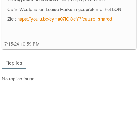
Carin Westphal en Louise Harks in gesprek met het LON.
pakketfraude
Zie :
https://youtu.be/eyHa07iOOeY?feature=shared
7/15/24 10:59 PM
Replies
No replies found..