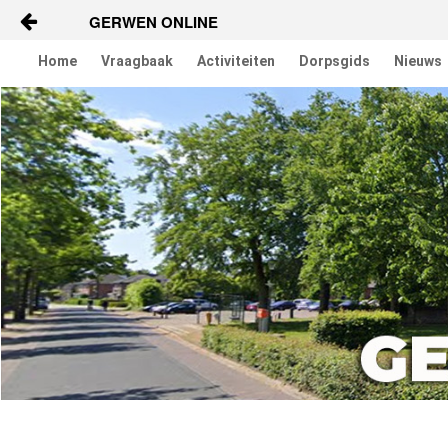
GERWEN ONLINE
Skip to Content
Home
Vraagbaak
Activiteiten
Dorpsgids
Nieuws
Home
Vraagbaak
Activiteiten
Dorpsgids
Nieuws
Contact
Berichten en verhalen
Groepen