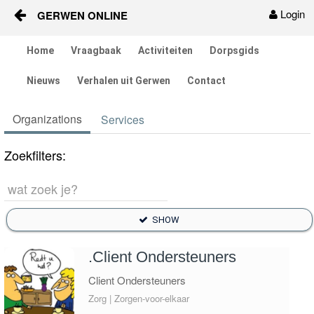
Login
GERWEN ONLINE
Skip to Content
Home
Vraagbaak
Activiteiten
Dorpsgids
Home
Nieuws
Verhalen uit Gerwen
Contact
Vraagbaak
Organizations
Services
Activiteiten
Zoekfilters:
Dorpsgids
Services
SHOW
Buurtverenigingen
.Client Ondersteuners
Verenigingen-tegels
Client Ondersteuners
Zorg | Zorgen-voor-elkaar
Nieuws