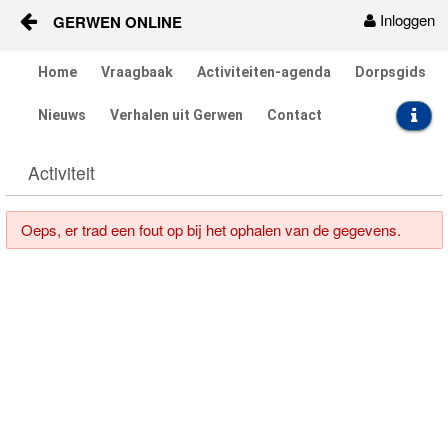
Inloggen
GERWEN ONLINE
Naar content
Home
Vraagbaak
Activiteiten-agenda
Dorpsgids
Home
Nieuws
Verhalen uit Gerwen
Contact
Vraagbaak
Activiteit
Activiteiten
Oeps, er trad een fout op bij het ophalen van de gegevens.
Dorpsgids
Nieuws
Contact
Berichten en verhalen
Groepen