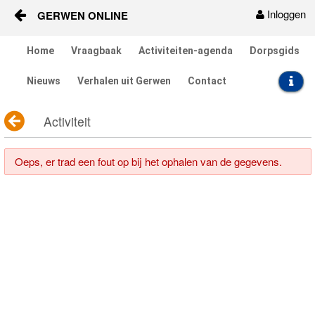
Inloggen
GERWEN ONLINE
Naar content
Home
Vraagbaak
Activiteiten-agenda
Dorpsgids
Home
Nieuws
Verhalen uit Gerwen
Contact
Vraagbaak
Activiteit
Activiteiten
Oeps, er trad een fout op bij het ophalen van de gegevens.
Dorpsgids
Nieuws
Contact
Berichten en verhalen
Groepen