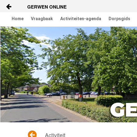
GERWEN ONLINE
Naar content
Home
Vraagbaak
Activiteiten-agenda
Dorpsgids
Home
Vraagbaak
Activiteiten
Dorpsgids
Nieuws
Contact
Berichten en verhalen
Groepen
Activiteit