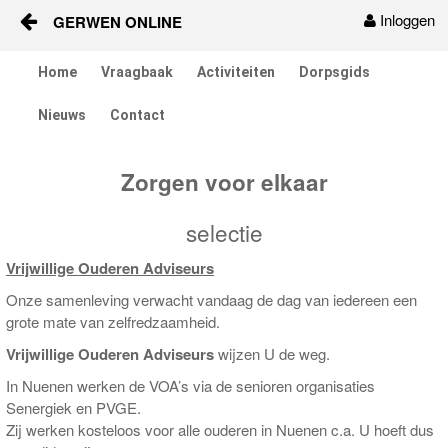
Inloggen
GERWEN ONLINE
Naar content
Home
Vraagbaak
Activiteiten
Dorpsgids
Home
Nieuws
Contact
Vraagbaak
Zorgen voor elkaar
Activiteiten
selectie
Dorpsgids
Vrijwillige Ouderen Adviseurs
Nieuws
Onze samenleving verwacht vandaag de dag van iedereen een
grote mate van zelfredzaamheid.
Contact
Vrijwillige Ouderen Adviseurs
wijzen U de weg.
Berichten en verhalen
In Nuenen werken de VOA’s via de senioren organisaties
Senergiek en PVGE.
Zij werken kosteloos voor alle ouderen in Nuenen c.a. U hoeft dus
Groepen