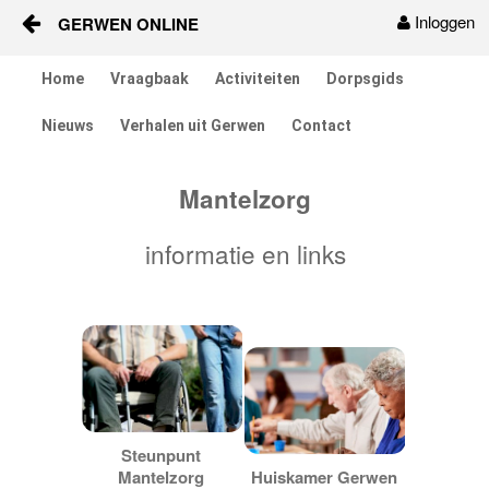
Inloggen
GERWEN ONLINE
Naar content
Home
Vraagbaak
Activiteiten
Dorpsgids
Home
Nieuws
Verhalen uit Gerwen
Contact
Vraagbaak
Mantelzorg
Activiteiten
informatie en links
Dorpsgids
Nieuws
Contact
Berichten en verhalen
Steunpunt
Groepen
Mantelzorg
Huiskamer Gerwen