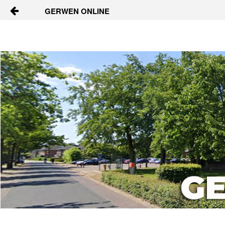
GERWEN ONLINE
Naar content
Home
Vraagbaak
Activiteiten
Dorpsgids
Nieuws
Contact
Berichten en verhalen
Groepen