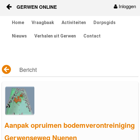
Inloggen
GERWEN ONLINE
Naar content
Home
Vraagbaak
Activiteiten
Dorpsgids
Home
Nieuws
Verhalen uit Gerwen
Contact
Vraagbaak
Activiteiten
Bericht
Dorpsgids
Nieuws
Contact
Berichten en verhalen
Aanpak opruimen bodemverontreiniging
Groepen
Gerwenseweg Nuenen