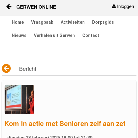
Inloggen
GERWEN ONLINE
Naar content
Home
Vraagbaak
Activiteiten
Dorpsgids
Home
Nieuws
Verhalen uit Gerwen
Contact
Vraagbaak
Activiteiten
Bericht
Dorpsgids
Nieuws
Contact
Berichten en verhalen
Kom in actie met Senioren zelf aan zet
Groepen
dinsdag 18 februari 2025 19:00 tot 21:30