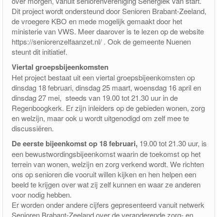
over morgen, vanuit seniorenvereniging Senergiek van start.
Dit project wordt ondersteund door Senioren Brabant-Zeeland,
de vroegere KBO en mede mogelijk gemaakt door het
ministerie van VWS. Meer daarover is te lezen op de website
https://seniorenzelfaanzet.nl/ . Ook de gemeente Nuenen
steunt dit initiatief.
Viertal groepsbijeenkomsten
Het project bestaat uit een viertal groepsbijeenkomsten op
dinsdag 18 februari, dinsdag 25 maart, woensdag 16 april en
dinsdag 27 mei, steeds van 19.00 tot 21.30 uur in de
Regenboogkerk. Er zijn inleiders op de gebieden wonen, zorg
en welzijn, maar ook u wordt uitgenodigd om zelf mee te
discussiëren.
De eerste bijeenkomst op 18 februari,
19.00 tot 21.30 uur, is
een bewustwordingsbijeenkomst waarin de toekomst op het
terrein van wonen, welzijn en zorg verkend wordt. We richten
ons op senioren die vooruit willen kijken en hen helpen een
beeld te krijgen over wat zij zelf kunnen en waar ze anderen
voor nodig hebben.
Er worden onder andere cijfers gepresenteerd vanuit netwerk
Senioren Brabant-Zeeland over de veranderende zorg- en