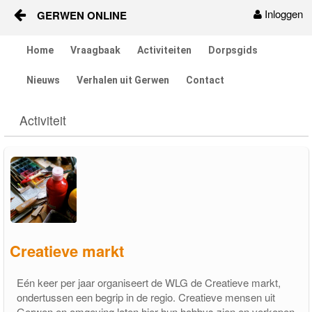
Inloggen
GERWEN ONLINE
Naar content
Home
Vraagbaak
Activiteiten
Dorpsgids
Home
Nieuws
Verhalen uit Gerwen
Contact
Vraagbaak
Activiteit
Activiteiten
Dorpsgids
Services
Buurtverenigingen
Creatieve markt
Verenigingen-tegels
Eén keer per jaar organiseert de WLG de Creatieve markt,
ondertussen een begrip in de regio. Creatieve mensen uit
Nieuws
Gerwen en omgeving laten hier hun hobbys zien en verkopen