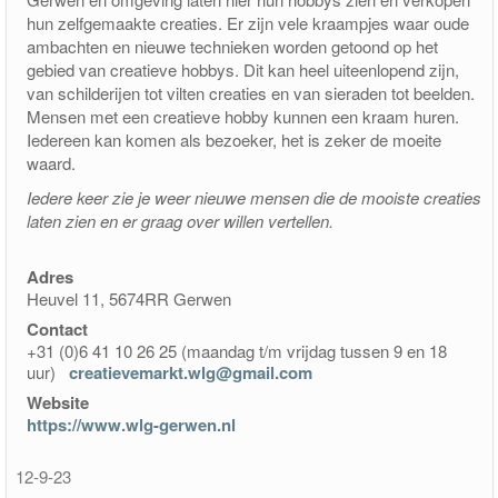
hun zelfgemaakte creaties. Er zijn vele kraampjes waar oude
Contact
ambachten en nieuwe technieken worden getoond op het
gebied van creatieve hobbys. Dit kan heel uiteenlopend zijn,
van schilderijen tot vilten creaties en van sieraden tot beelden.
Berichten en verhalen
Mensen met een creatieve hobby kunnen een kraam huren.
Iedereen kan komen als bezoeker, het is zeker de moeite
Groepen
waard.
Iedere keer zie je weer nieuwe mensen die de mooiste creaties
pakketfraude
laten zien en er graag over willen vertellen.
Adres
Heuvel 11, 5674RR Gerwen
Contact
+31 (0)6 41 10 26 25 (maandag t/m vrijdag tussen 9 en 18
uur)
creatievemarkt.wlg@gmail.com
Website
https://www.wlg-gerwen.nl
12-9-23