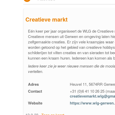
Contact
Creatieve markt
Berichten en verhalen
Eén keer per jaar organiseert de WLG de Creatieve m
Groepen
Creatieve mensen uit Gerwen en omgeving laten hi
zelfgemaakte creaties. Er zijn vele kraampjes waa
pakketfraude
worden getoond op het gebied van creatieve hobbys. 
schilderijen tot vilten creaties en van sieraden tot
kunnen een kraam huren. Iedereen kan komen als be
Iedere keer zie je weer nieuwe mensen die de mooist
vertellen.
Adres
Heuvel 11, 5674RR Gerw
Contact
+31 (0)6 41 10 26 25 (maa
creatievemarkt.wlg@gma
Website
https://www.wlg-gerwen.
12-9-23
Toon op kaart