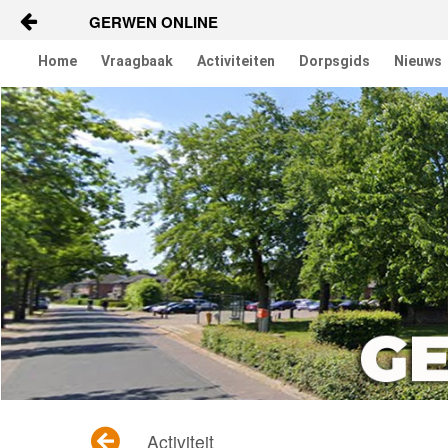
GERWEN ONLINE
Naar content
Home
Vraagbaak
Activiteiten
Dorpsgids
Nieuws
Home
Vraagbaak
Activiteiten
Dorpsgids
Services
Buurtverenigingen
Verenigingen-tegels
Nieuws
Activiteit