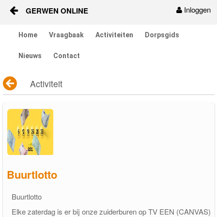
Inloggen
GERWEN ONLINE
Naar content
Home
Vraagbaak
Activiteiten
Dorpsgids
Home
Nieuws
Contact
Vraagbaak
Activiteit
Activiteiten
Dorpsgids
Nieuws
Contact
Buurtlotto
Berichten en verhalen
Buurtlotto
Groepen
Elke zaterdag is er bij onze zuiderburen op TV EEN (CANVAS)